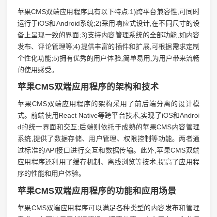
苹果CMS双端应用程序具有以下特点:1)跨平台兼容性,可同时
运行于iOS和Android系统;2)采用响应式设计,在不同尺寸的设
备上呈现一致的界面;3)支持内容管理系统的全部功能,如内容
发布、评论管理等;4)提供丰富的插件和扩展,可根据需求定制
个性化功能;5)拥有优秀的用户体验,简单易用,为用户带来流畅
的使用感受。
苹果CMS双端应用程序的架构和技术
苹果CMS双端应用程序的架构采用了前后端分离的设计模
式。前端使用React Native等跨平台技术,实现了iOS和Androi
d的统一界面和交互;后端则依托于成熟的苹果CMS内容管理
系统,提供了数据存储、用户管理、权限控制等功能。两者通
过标准的API接口进行交互和数据传输。此外,苹果CMS双端
应用程序还利用了缓存机制、离线浏览等技术,提高了应用程
序的性能和用户体验。
苹果CMS双端应用程序的功能和应用场景
苹果CMS双端应用程序可以满足各种类型的内容发布和管理