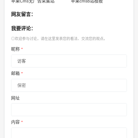
苹果Cms无广告采集站
苹果cmsb站模板
网友留言：
我要评论：
◎欢迎参与讨论，请在这里发表您的看法、交流您的观点。
昵称
*
邮箱
*
网址
内容
*