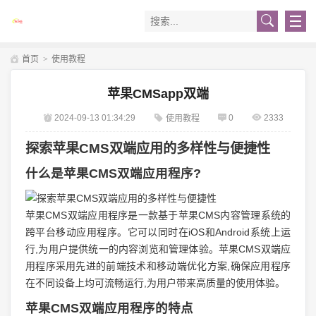
首页
>
使用教程
苹果CMSapp双端
2024-09-13 01:34:29
0
2333
使用教程
探索苹果CMS双端应用的多样性与便捷性
什么是苹果CMS双端应用程序?
苹果CMS双端应用程序是一款基于苹果CMS内容管理系统的
跨平台移动应用程序。它可以同时在iOS和Android系统上运
行,为用户提供统一的内容浏览和管理体验。苹果CMS双端应
用程序采用先进的前端技术和移动端优化方案,确保应用程序
在不同设备上均可流畅运行,为用户带来高质量的使用体验。
苹果CMS双端应用程序的特点