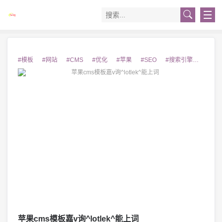
#模板
#网站
#CMS
#优化
#苹果
#SEO
#搜索引擎
#关键
苹果cms模板嘉v询^lotlek^能上词