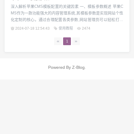
深入解析苹果CMS模板配置的关键因素 一、模板参数概述 苹果C
MS作为一款功能强大的内容管理系统,其模板参数是实现网站个性
化定制的核心。通过合理配置各类参数,网站管理员可以轻松打造
出独一无二的网页样式和呈现效果。本文将从模板参数的定义、
2024-07-18 12:54:43
使用教程
2474
分类和作用等方面,全面介绍苹果CMS模板参数的相关知识。 二、
常用模板参数分类 苹果CMS模板参数主要可以分为以下几大类:基
‹‹
1
››
础参数、样式参数、功能参...
Powered By
Z-Blog
.