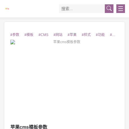
#参数
#模板
#CMS
#网站
#苹果
#样式
#功能
#设置
#
苹果cms模板参数