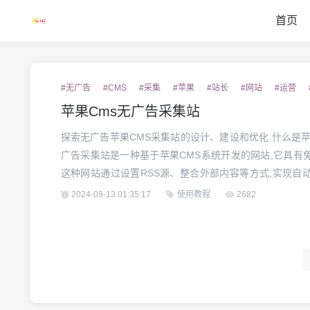
首页
#无广告
#CMS
#采集
#苹果
#站长
#网站
#运营
苹果Cms无广告采集站
探索无广告苹果CMS采集站的设计、建设和优化 什么是苹果CMS无广告采集站? 苹果CMS无
广告采集站是一种基于苹果CMS系统开发的网站,它具有
这种网站通过设置RSS源、整合外部内容等方式,实现自
息,为用户提供丰富的内容浏览体验,同时也为站长带来稳
2024-09-13 01:35:17
使用教程
2682
销模式,苹果CMS无广告采集站为用户和站长带...