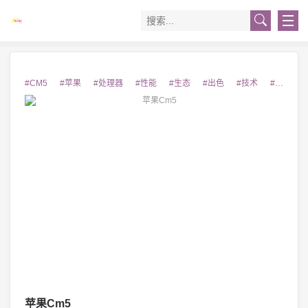
#CM5
#苹果
#处理器
#性能
#生态
#出色
#技术
#产品
苹果Cm5