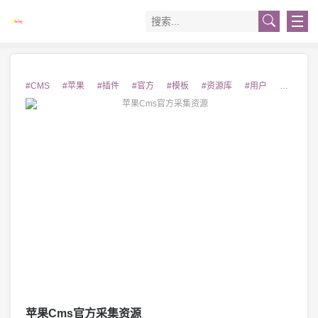
#CMS
#苹果
#插件
#官方
#模板
#资源库
#用户
#教程
苹果Cms官方采集资源