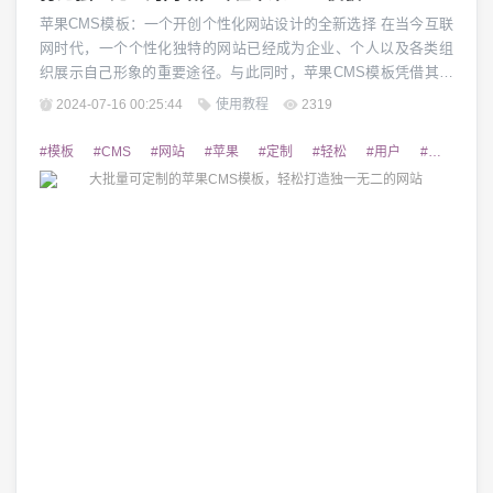
苹果CMS模板：一个开创个性化网站设计的全新选择 在当今互联
网时代，一个个性化独特的网站已经成为企业、个人以及各类组
织展示自己形象的重要途径。与此同时，苹果CMS模板凭借其卓
越的设计和灵活的功能在众多CMS模板中脱颖而出。本文将为您
2024-07-16 00:25:44
使用教程
2319
详细介绍苹果CMS模板的特点和优势，帮助您打造一个独一无二
的网站。 1. 完美的视觉设计 苹果CMS模板以其独特的视觉设计
#模板
#CMS
#网站
#苹果
#定制
#轻松
#用户
#提供
#
风格而著称。不同于传统的网站...