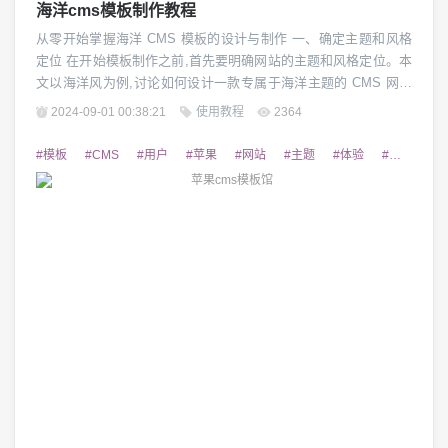
海洋cms模板制作教程
从零开始掌握海洋 CMS 模板的设计与制作 一、确定主题和风格
定位 在开始模板制作之前,首先要明确网站的主题和风格定位。本
文以海洋风为例,讨论如何设计一款专属于海洋主题的 CMS 网站
模板。我们需要梳理网站定位,确定色彩搭配、版式布局、图片素
2024-09-01 00:38:21
使用教程
2364
材等元素,使整体视觉呈现统一的海洋风格。 二、选择合适的 CM
S 系统 选择合适的 CMS 系统是模板制作的重要第一步。不同的
#模板
#CMS
#用户
#苹果
#网站
#主题
#体验
#优质
#
CMS 系统有...