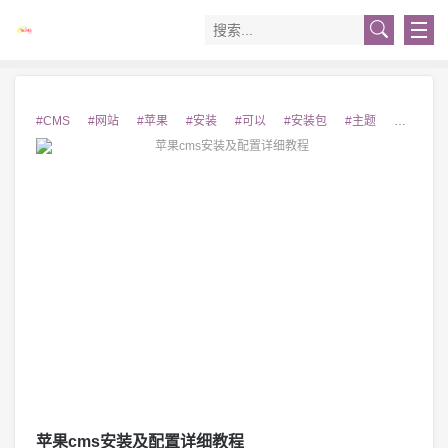
#CMS
#网站
#苹果
#安装
#可以
#安装包
#主题
#需要
苹果cms安装及配置详细教程