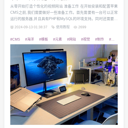
从零开始打造个性化的视频网站 准备工作 在开始安装和配置苹果
CMS之前,我们需要做好一些准备工作。首先需要有一台可以正常
运行的服务器,并且具有PHP和MySQL的环境支持。同时还需要准
备好域名和虚拟主机,以确保网站能够正常访问。另外,下载最新版
2024-09-13 01:38:37
使用教程
2699
本的苹果CMS安装包也是必要的。 安装苹果CMS 下载好苹果CM
S安装包之后,我们就可以开始安装了。首先需要将安装包解压缩
#CMS
#海洋
#模板
#元素
#网站
#视觉
#制作
#主题
#
到服务器的网站根目...