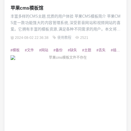
苹果cms模板馆
丰富多样的CMS主题,优质的用户体验 苹果CMS模板简介 苹果CM
S是一款功能强大的内容管理系统,深受影音网站和视频网站的喜
爱。它拥有丰富的模板资源,满足各种不同需求的用户。本文将为
您介绍苹果CMS模板馆中精选的优质主题,帮助您轻松打造出专
2024-08-02 22:36:38
使用教程
2521
业、美观的网站。 视觉设计精美 苹果CMS模板馆提供了众多设计
风格出色的主题模板,无论是简约大气的风格,还是个性鲜明的配色,
#模板
#文件
#网站
#备份
#缺失
#主题
#丢失
#插件
#
都能为网站注入全新的...