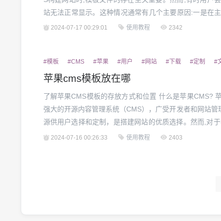
站无法正常显示。这种情况通常有几个主要原因:一是在主
外删除或覆盖;二是手动修改或删除了模板文件;三是服务
2024-07-17 00:29:01
使用教程
2342
三方插件与模板不兼容,导致模板文件失效。无...
#模板
#CMS
#苹果
#用户
#网站
#下载
#定制
#
苹果cms模板放在哪
了解苹果CMS模板的存放方式和位置 什么是苹果CMS? 苹果CMS（Apple CMS）是一款功能
强大的开源内容管理系统（CMS），广受开发者和网站管
源供用户选择和定制，是搭建网站的优质选择。然而,对于
找到并使用这些模板资源仍然是一大难题。 苹果CMS模板的存放位置 苹果CMS模板通常有以
2024-07-16 00:26:33
使用教程
2403
下几种存放位置: 1. 官方...