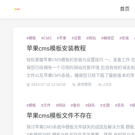
首页
#模板
#CMS
#苹果
#设置
#网站
#确保您
#安装
苹果cms模板安装教程
轻松掌握苹果CMS模板的安装与设置技巧 一、准备工作 在开始安装苹果CMS模板之前,需要确
保您已经拥有一个可用的网站托管环境,包括有效的域名和
文件以及苹果CMS系统。确保您已经下载了最新版本的苹
的模板包。 二、上传模板文件 第一步是将下载的模板文件上传到您的网站根目录下。可以使
2024-07-18 12:58:56
使用教程
2358
用FTP客户端或网站管理后台提供的文件管...
#模板
#文件
#网站
#备份
#缺失
#主题
#丢失
#
苹果cms模板文件不存在
探讨苹果CMS系统中模板文件缺失的成因及解决方案 模板文件缺失的成因分析 在使用苹果CM
S构建网站时,模板文件的存在至关重要。然而,有时用户