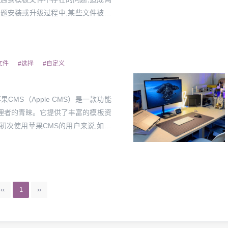
题安装或升级过程中,某些文件被意
器出现故障导致文件丢失;四是某些第
文件
#选择
#自定义
理者的青睐。它提供了丰富的模板资
初次使用苹果CMS的用户来说,如何
‹‹
1
››